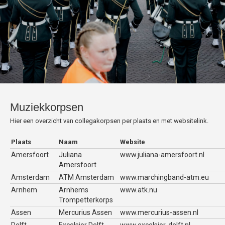
Muziekkorpsen
Hier een overzicht van collegakorpsen per plaats en met websitelink.
Plaats
Naam
Website
Amersfoort
Juliana
www.juliana-amersfoort.nl
Amersfoort
Amsterdam
ATM Amsterdam
www.marchingband-atm.eu
Arnhem
Arnhems
www.atk.nu
Trompetterkorps
Assen
Mercurius Assen
www.mercurius-assen.nl