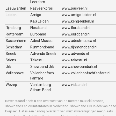
Leerdam
Leeuwarden
Pasveerkorps
www.pasveer.nl
Leiden
Amigo
www.amigo-leiden.nl
K&G Leiden
www.keng-leiden.nl
Rijnsburg
Floraband
www.floraband.nl
Rotterdam
Euroband
www.euroband.nl
Sassenheim
Adest Musica
www.adestmusica.nl
Schiedam
Rijnmondband
www.rijnmondband.nl
Sneek
Advendo Sneek
www.advendo.nl
Stiens
Takostu
www.takostu.nl
Urk
Showband Urk
www.showbandurk.nl
Vollenhove
Vollenhoofsch
www.vollenhoofschfanfare.nl
Fanfare
Wezep
Van Limburg
www.vlsband.nl
Stirum Band
Bovenstaand heeft u een overzicht van de meeste muziekkorpsen,
showbands en drumfanfares in Nederland. Showband Urk is één van deze
korpsen. Het is een handig overzicht van muziekverenigingen met plaats