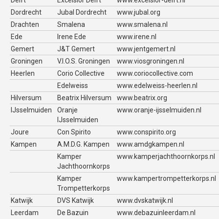
Delft
Excelsior Delft
www.excelsior-delft.nl
Dordrecht
Jubal Dordrecht
www.jubal.org
Drachten
Smalena
www.smalena.nl
Ede
Irene Ede
www.irene.nl
Gemert
J&T Gemert
www.jentgemert.nl
Groningen
V.I.O.S. Groningen
www.viosgroningen.nl
Heerlen
Corio Collective
www.coriocollective.com
Edelweiss
www.edelweiss-heerlen.nl
Hilversum
Beatrix Hilversum
www.beatrix.org
IJsselmuiden
Oranje
www.oranje-ijsselmuiden.nl
IJsselmuiden
Joure
Con Spirito
www.conspirito.org
Kampen
A.M.D.G. Kampen
www.amdgkampen.nl
Kamper
www.kamperjachthoornkorps.nl
Jachthoornkorps
Kamper
www.kampertrompetterkorps.nl
Trompetterkorps
Katwijk
DVS Katwijk
www.dvskatwijk.nl
Leerdam
De Bazuin
www.debazuinleerdam.nl